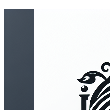
1. Algemeen
Jouw privacy is erg belangrijk voor ons. We willen je
persoonsgegevens op een wettelijke, correcte en
transparante manier verwerken. Dit privacybeleid legt uit
welke persoonlijke gegevens we verzamelen en
verwerken, met inachtneming van de Algemene
Verordening Gegevensbescherming (AVG).
Wij raden je aan deze informatie zorgvuldig te lezen,
zodat je precies weet waarvoor wij jouw
persoonsgegevens gebruiken. Dit privacybeleid bevat
ook meer informatie over jouw privacyrechten en hoe je
deze kunt uitoefenen.
2. Wie is verantwoordelijk