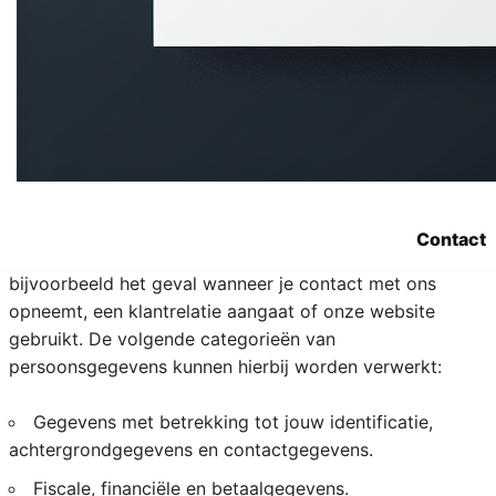
4. Welke
persoonsgegevens
verzamelt Sara.be?
We registreren alle persoonsgegevens die nodig zijn om
je onze diensten aan te bieden. We respecteren hierbij
Contact
het principe van minimale gegevensverwerking. Dit is
bijvoorbeeld het geval wanneer je contact met ons
opneemt, een klantrelatie aangaat of onze website
gebruikt. De volgende categorieën van
persoonsgegevens kunnen hierbij worden verwerkt:
Gegevens met betrekking tot jouw identificatie,
achtergrondgegevens en contactgegevens.
Fiscale, financiële en betaalgegevens.