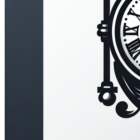
voor dit privacy beleid?
Edge.be NV, met maatschappelijke zetel gelegen te
2060 Antwerpen aan de Oudesteenweg 87, Bus 3 met
Ondernemingsnummer BE0459777624 is de
verantwoordelijke voor het privacybeleid. Voor alle
vragen en/of opmerkingen kan je terecht op het
hierboven vermelde adres of op het emailadres
tom@edge.be.
3. Wijziging en update van
het privacy beleid
We kunnen het privacybeleid op elk moment wijzigen,
bijvoorbeeld in het kader van wijzigingen in onze
diensten of de heersende wetgeving.